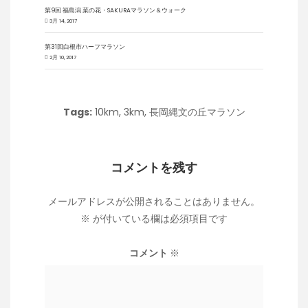
第9回 福島潟 菜の花・SAKURAマラソン＆ウォーク
3月 14, 2017
第31回白根市ハーフマラソン
2月 10, 2017
Tags:
10km
,
3km
,
長岡縄文の丘マラソン
コメントを残す
メールアドレスが公開されることはありません。
※
が付いている欄は必須項目です
コメント
※