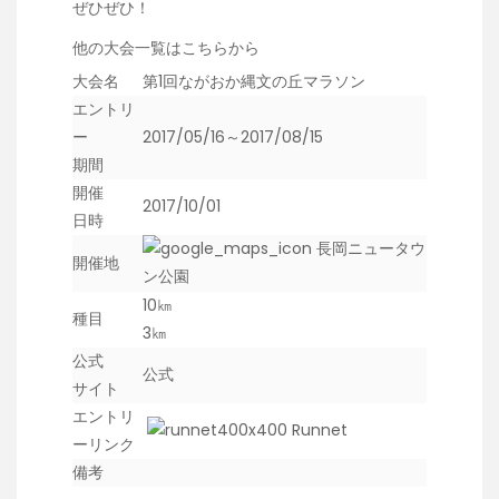
ぜひぜひ！
他の大会一覧はこちらから
大会名
第1回ながおか縄文の丘マラソン
エントリ
ー
2017/05/16～2017/08/15
期間
開催
2017/10/01
日時
長岡ニュータウ
開催地
ン公園
10㎞
種目
3㎞
公式
公式
サイト
エントリ
Runnet
ーリンク
備考