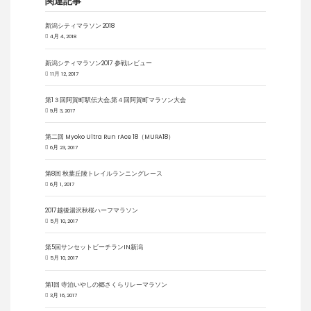
関連記事
新潟シティマラソン 2018
4月 4, 2018
新潟シティマラソン2017 参戦レビュー
11月 12, 2017
第1３回阿賀町駅伝大会,第４回阿賀町マラソン大会
9月 3, 2017
第二回 Myoko Ultra Run rAce 18（MURA18）
6月 23, 2017
第8回 秋葉丘陵トレイルランニングレース
6月 1, 2017
2017越後湯沢秋桜ハーフマラソン
5月 10, 2017
第5回サンセットビーチランIN新潟
5月 10, 2017
第1回 寺泊いやしの郷さくらリレーマラソン
3月 16, 2017