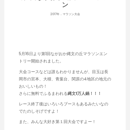
ン
.
2017年
マラソン大会
5月16日より第1回ながおか縄文の丘マラソンエン
トリー開始されました。
大会コースなどは誰もわかりませんが、目玉は長
岡市の
宮本
、
大積
、
青葉台
、
関原
の4地区の地元の
おいしいもの！
さらに無料でふるまわれる
縄文1万人鍋！！！
レース終了後はいろいろブースもあるみたいなの
でたのしそげですよ！
また、みんな大好き第１回大会ですよー！