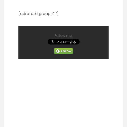
[adrotate group=”1″]
Follow me!