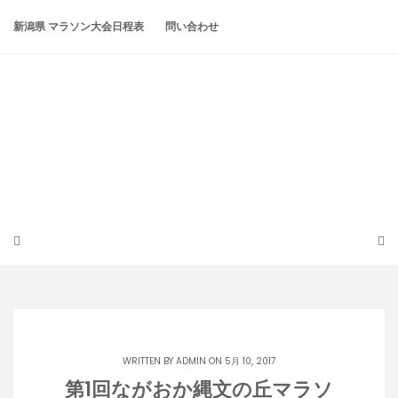
Skip
to
新潟県 マラソン大会日程表
問い合わせ
content
潟らん
新潟あたりの山とかマラソンとか
WRITTEN BY
ADMIN
ON 5月 10, 2017
第1回ながおか縄文の丘マラソ