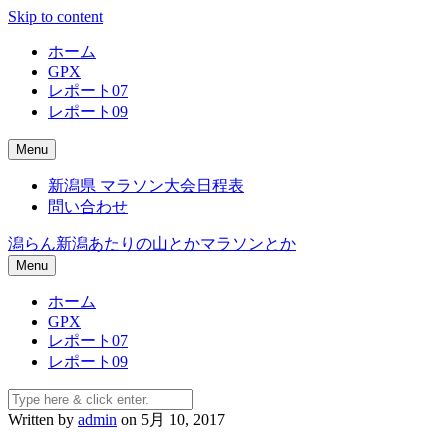
Skip to content
ホーム
GPX
レポート07
レポート09
Menu
新潟県 マラソン大会日程表
問い合わせ
潟らん
新潟あたりの山とかマラソンとか
Menu
ホーム
GPX
レポート07
レポート09
Written by
admin
on 5月 10, 2017