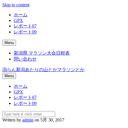
Skip to content
ホーム
GPX
レポート07
レポート09
Menu
新潟県 マラソン大会日程表
問い合わせ
潟らん
新潟あたりの山とかマラソンとか
Menu
ホーム
GPX
レポート07
レポート09
Written by
admin
on 5月 30, 2017