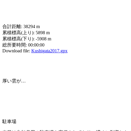
合計距離:
38294 m
累積標高(上り):
5898 m
累積標高(下り):
-5908 m
総所要時間:
00:00:00
Download file:
Kushigata2017.gpx
厚い雲が…
駐車場