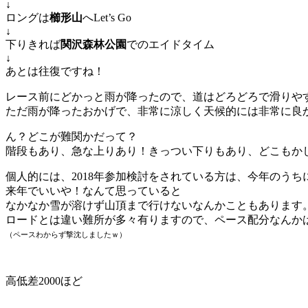
↓
ロングは
櫛形山
へLet’s Go
↓
下りきれば
関沢森林公園
でのエイドタイム
↓
あとは往復ですね！
レース前にどかっと雨が降ったので、道はどろどろで滑りや
ただ雨が降ったおかげで、非常に涼しく天候的には非常に良
ん？どこが難関かだって？
階段もあり、急な上りあり！きっつい下りもあり、どこもか
個人的には、2018年参加検討をされている方は、今年のう
来年でいいや！なんて思っていると
なかなか雪が溶けず山頂まで行けないなんかこともあります
ロードとは違い難所が多々有りますので、ペース配分なんか
（ペースわからず撃沈しましたｗ）
高低差2000ほど