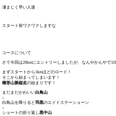
凄まじく早い人達
スタート前ワクワクしますな
コースについて
さて今回は28kmにエントリーしましたが、なんやかんやで3
まずスタートから3kmほどのロード！
そこから始まってしまいます！
櫛形山脈縦走
の始まりです！
まだまだかわいい
白鳥山
↓
白鳥山を降りると
羽黒
のエイドステーショーン
↓
ショートの折り返し
黒中山