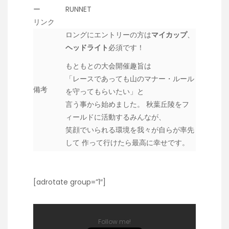
ー
RUNNET
リンク
ロングにエントリーの方は
マイカップ
、
ヘッドライト
必須です！
もともとの大会開催趣旨は
「レースであっても山のマナー・ルール
備考
を守ってもらいたい」と
言う事から始めました。 秋葉丘陵をフ
ィールドに活動するみんなが、
笑顔でいられる環境を我々が自らが率先
して 作って行けたら最高に幸せです。
[adrotate group=”1″]
Follow me!