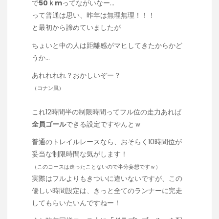
で
50ｋm
ってながいなー…
って普通は思い、昨年は無理無理！！！
と最初から諦めていましたが
ちょいと中の人は距離感がマヒしてきたからかど
うか…
あれれれれ？おかしいぞー？
（コナン風）
これ12時間半の制限時間ってフル位の走力あれば
全員ゴール
できる設定ですやんとｗ
普通のトレイルレースなら、おそらく10時間位が
妥当な制限時間な気がします！
（このコースは走ったことないので半分妄想ですｗ）
実際はフルよりもきついに違いないですが、この
優しい時間設定は、きっと全てのランナーに完走
してもらいたいんですねー！