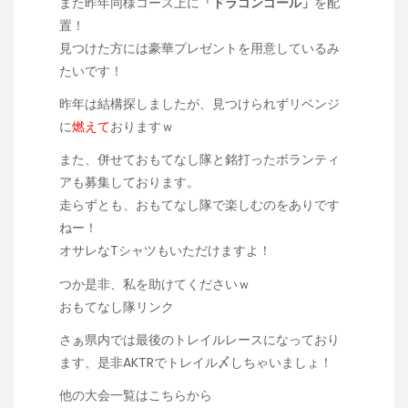
また昨年同様コース上に
「ドラゴンゴール」
を配
置！
見つけた方には豪華プレゼントを用意しているみ
たいです！
昨年は結構探しましたが、見つけられずリベンジ
に
燃えて
おりますｗ
また、併せておもてなし隊と銘打ったボランティ
アも募集しております。
走らずとも、おもてなし隊で楽しむのをありです
ねー！
オサレなTシャツもいただけますよ！
つか是非、私を助けてくださいｗ
おもてなし隊リンク
さぁ県内では最後のトレイルレースになっており
ます、是非AKTRでトレイル〆しちゃいましょ！
他の大会一覧はこちらから