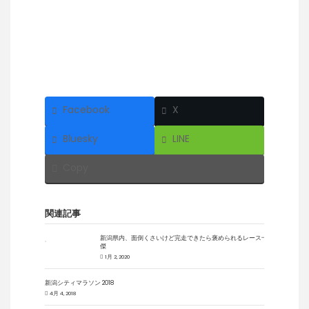
Facebook
X
Bluesky
LINE
Copy
関連記事
新潟県内、面倒くさいけど完走できたら褒められるレース十
傑
1月 2, 2020
新潟シティマラソン 2018
4月 4, 2018