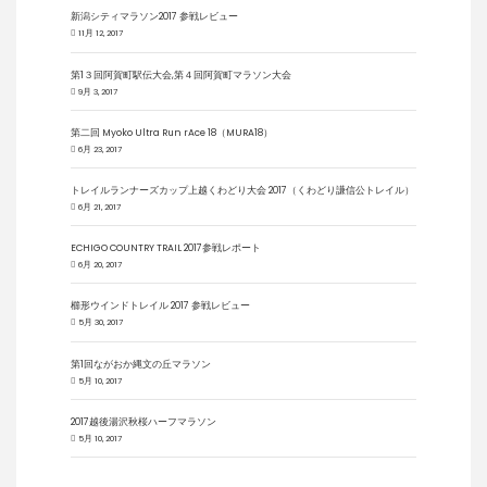
新潟シティマラソン2017 参戦レビュー
11月 12, 2017
第1３回阿賀町駅伝大会,第４回阿賀町マラソン大会
9月 3, 2017
第二回 Myoko Ultra Run rAce 18（MURA18）
6月 23, 2017
トレイルランナーズカップ上越くわどり大会 2017（くわどり謙信公トレイル）
6月 21, 2017
ECHIGO COUNTRY TRAIL 2017参戦レポート
6月 20, 2017
櫛形ウインドトレイル 2017 参戦レビュー
5月 30, 2017
第1回ながおか縄文の丘マラソン
5月 10, 2017
2017越後湯沢秋桜ハーフマラソン
5月 10, 2017