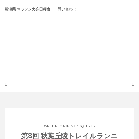
Skip
to
新潟県 マラソン大会日程表
問い合わせ
content
潟らん
新潟あたりの山とかマラソンとか
WRITTEN BY
ADMIN
ON 6月 1, 2017
第8回 秋葉丘陵トレイルランニ