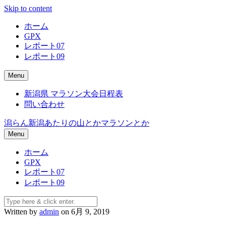
Skip to content
ホーム
GPX
レポート07
レポート09
Menu
新潟県 マラソン大会日程表
問い合わせ
潟らん
新潟あたりの山とかマラソンとか
Menu
ホーム
GPX
レポート07
レポート09
Written by
admin
on 6月 9, 2019