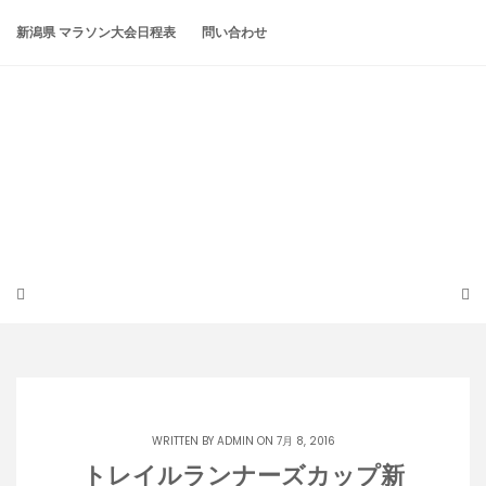
Skip
to
新潟県 マラソン大会日程表
問い合わせ
content
潟らん
新潟あたりの山とかマラソンとか
WRITTEN BY
ADMIN
ON 7月 8, 2016
トレイルランナーズカップ新