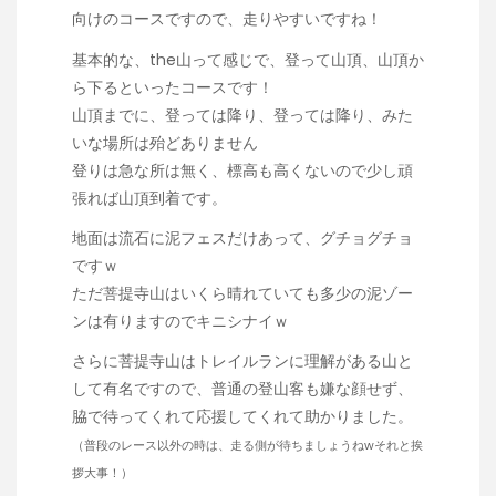
向けのコースですので、走りやすいですね！
基本的な、the山って感じで、登って山頂、山頂か
ら下るといったコースです！
山頂までに、登っては降り、登っては降り、みた
いな場所は殆どありません
登りは急な所は無く、標高も高くないので少し頑
張れば山頂到着です。
地面は流石に泥フェスだけあって、グチョグチョ
ですｗ
ただ菩提寺山はいくら晴れていても多少の泥ゾー
ンは有りますのでキニシナイｗ
さらに菩提寺山はトレイルランに理解がある山と
して有名ですので、普通の登山客も嫌な顔せず、
脇で待ってくれて応援してくれて助かりました。
（普段のレース以外の時は、走る側が待ちましょうねwそれと挨
拶大事！）