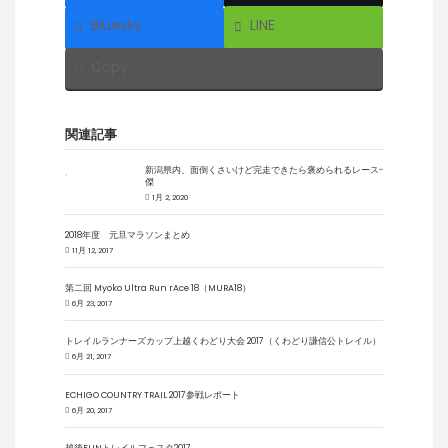
Bluesky
LINE
Copy
関連記事
新潟県内、面倒くさいけど完走できたら褒められるレース十
傑
1月 2, 2020
2018年度 元旦マラソンまとめ
11月 12, 2017
第二回 Myoko Ultra Run rAce 18（MURA18）
6月 23, 2017
トレイルランナーズカップ上越くわどり大会 2017（くわどり謙信公トレイル）
6月 21, 2017
ECHIGO COUNTRY TRAIL 2017参戦レポート
6月 20, 2017
越後FUNトレイルフェスタ2017