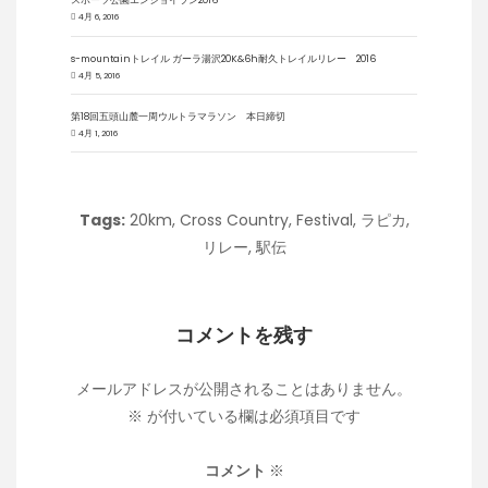
スポーツ公園エンジョイラン2016
4月 6, 2016
s-mountainトレイル ガーラ湯沢20K&6h耐久トレイルリレー 2016
4月 5, 2016
第18回五頭山麓一周ウルトラマラソン 本日締切
4月 1, 2016
Tags:
20km
,
Cross Country
,
Festival
,
ラピカ
,
リレー
,
駅伝
コメントを残す
メールアドレスが公開されることはありません。
※
が付いている欄は必須項目です
コメント
※