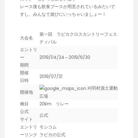
レース後も飲食ブースが用意されているみたいで
すし、みんなで遊びにいっちゃいましょー！
第一回 ラピカクロスカントリーフェス
大会名
ティバル
エントリ
ー
2019/04/24～2019/6/30
期間
開催
2019/07/21
日時
刈羽村源土運動
開催地
広場
種目
20km リレー
公式
公式
サイト
エントリ
モシコム
ーリンク
ラピカの公式