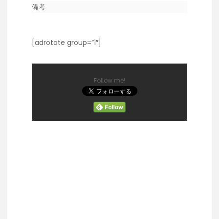
備考
[adrotate group=”1″]
Follow me!