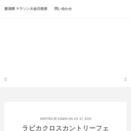
Skip
to
新潟県 マラソン大会日程表
問い合わせ
content
潟らん
新潟あたりの山とかマラソンとか
WRITTEN BY
ADMIN
ON 4月 27, 2019
ラピカクロスカントリーフェ