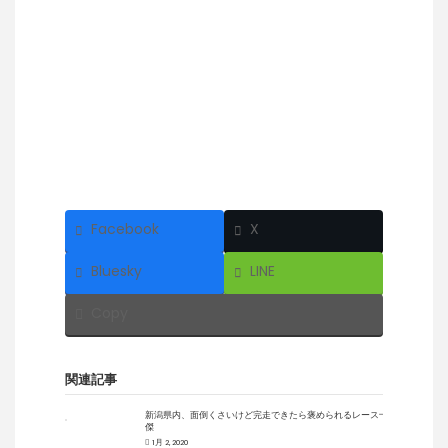
Facebook
X
Bluesky
LINE
Copy
関連記事
新潟県内、面倒くさいけど完走できたら褒められるレース十
傑
1月 2, 2020