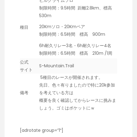
ヒルクライムソロ
制限時間：9.5時間 距離2.8km、標高
530m
20Kmソロ・20Kmペア
種目
制限時間：6.5時間 標高 900m
6h耐久リレー3名・6h耐久リレー4名
制限時間：6.5時間 標高 210m /1周
公式
S-Mountain.Trail
サイト
5種目のレースが開催されます。
先日、色々有りましたので特に20k参加
備考
を考えている方は
概要を良く確認してからレースに挑みま
しょう。ゴミはポケットにｗ
[adrotate group=”1″]