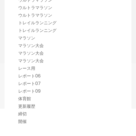
ウルトラマラソン
ウルトラマラソン
トレイルランニング
トレイルランニング
マラソン
マラソン大会
マラソン大会
マラソン大会
レース用
レポート06
レポート07
レポート09
体育館
更新履歴
締切
開催
Copyright 潟らん 2026 |
Theme by ThemeinProgress
|
Proudly powered by WordPress