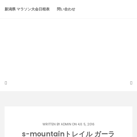
Skip
to
新潟県 マラソン大会日程表
問い合わせ
content
潟らん
新潟あたりの山とかマラソンとか
WRITTEN BY
ADMIN
ON 4月 5, 2016
s-mountainトレイル ガーラ